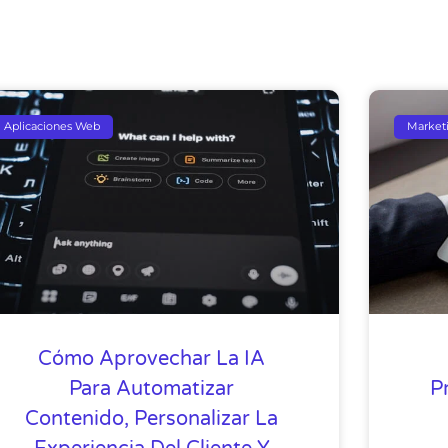
Aplicaciones Web
Marketi
Cómo Aprovechar La IA
Para Automatizar
P
Contenido, Personalizar La