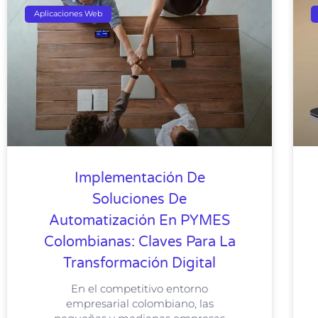
Aplicaciones Web
Implementación De
Soluciones De
Automatización En PYMES
Colombianas: Claves Para La
Transformación Digital
En el competitivo entorno
empresarial colombiano, las