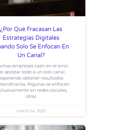
¿Por Qué Fracasan Las
Estrategias Digitales
ando Solo Se Enfocan En
Un Canal?
chas empresas caen en el error
e apostar todo a un solo canal
esperando obtener resultados
raordinarios. Algunas se enfocan
clusivamente en redes sociales,
otras
marzo 14, 2025