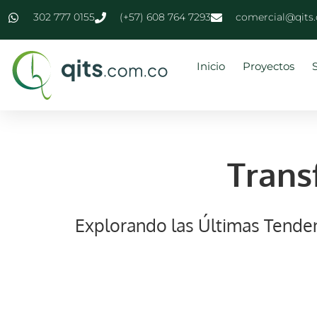
contenido
302 777 0155
(+57) 608 764 7293
comercial@qits
Inicio
Proyectos
Trans
Explorando las Últimas Tenden