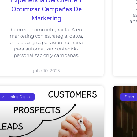
Experiencia Del Cliente Y
s
Optimizar Campañas De
e
Marketing
aná
Conozca cómo integrar la IA en
marketing con estrategia, datos,
embudos y supervisión humana
para automatizar contenido,
personalización y campañas.
julio 10, 2025
Marketing Digital
E-comm