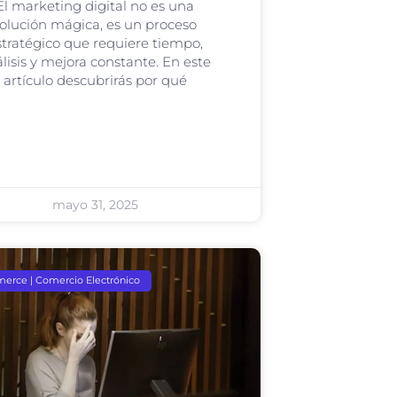
El marketing digital no es una
olución mágica, es un proceso
stratégico que requiere tiempo,
lisis y mejora constante. En este
artículo descubrirás por qué
mayo 31, 2025
erce | Comercio Electrónico