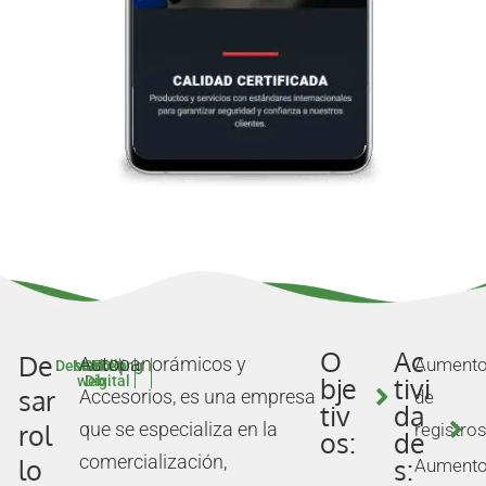
O
Ac
De
Autopanorámicos y
Aument
Desarrollo
Marketing
SEO
bje
tivi
web
Digital
sar
Accesorios, es una empresa
de
tiv
da
rol
que se especializa en la
registros
os:
de
comercialización,
lo
s:
Aument