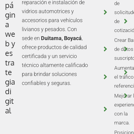
reparación e instalación de
pá
de
vidrios automotrices y
solicitu
gin
accesorios para vehículos
de
a
livianos y pesados. Con
cotizaci
we
sede en
Duitama, Boyacá
,
Crear Ba
b y
ofrece productos de calidad
de datos
es
certificada y un servicio
suscript
tra
técnico altamente calificado
Aumenta
te
para brindar soluciones
el tráfic
gia
confiables y seguras.
referenc
di
Mejorar 
git
experien
al
con la
marca.
Posicio