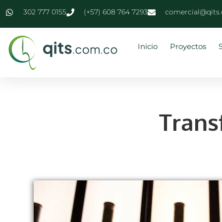
contenido
302 777 0155
(+57) 608 764 7293
comercial@qits
Inicio
Proyectos
Trans